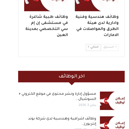
وظائف هندسية وفنية
وظائف طبية شاغرة
وادارية لدى هيئة
في مستشفى إن إم
الطرق والمواصلات في
سي التخصصي بمدينة
الامارات
العين
السابق
التالي
اخر الوظائف
مسؤول إدارة ونشر محتوى في موقع الكتروني +
السوشيال…
يناير 5, 2026
وظائف اشرافية وهندسية لدى شركة بوند
إنتريورز…