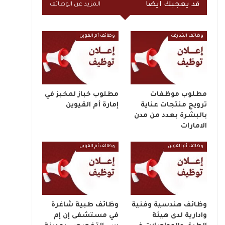
قد يعجبك ايضا
المزيد عن الوظائف
وظائف الشارقة
وظائف أم القوين
مطلوب موظفات
مطلوب خباز لمخبز في
ترويج منتجات عناية
إمارة أم القيوين
بالبشرة بعدد من مدن
الامارات
وظائف أم القوين
وظائف أم القوين
وظائف هندسية وفنية
وظائف طبية شاغرة
وادارية لدى هيئة
في مستشفى إن إم