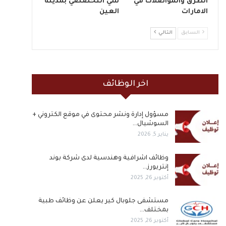
الطرق والمواصلات في
سي التخصصي بمدينة
الامارات
العين
السابق
التالي
اخر الوظائف
مسؤول إدارة ونشر محتوى في موقع الكتروني +
السوشيال…
يناير 5, 2026
وظائف اشرافية وهندسية لدى شركة بوند
إنتريورز…
أكتوبر 26, 2025
مستشفى جلوبال كير يعلن عن وظائف طبية
بمختلف…
أكتوبر 26, 2025