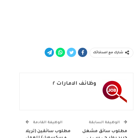
شارك مع اصدقائك
وظائف الامارات ٢
الوظيفة السابقة
الوظيفة القادمة
مطلوب سائق مشغل
مطلوب سائقين (تريلا
جريد رولر جي سي بي
+ سكسويل) للعمل