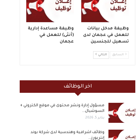
وظيفة مدخل بيانات
وظيفة مساعدة إدارية
للعمل في عجمان لدى
(أنثى) للعمل في
تسهيل للجنسين
عجمان
السابق
التالي
اخر الوظائف
مسؤول إدارة ونشر محتوى في موقع الكتروني +
السوشيال…
يناير 5, 2026
وظائف اشرافية وهندسية لدى شركة بوند
إنتريورز…